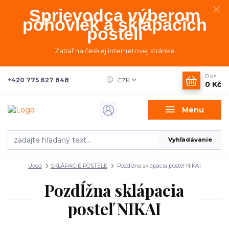
Sprievodca výberom
pohoviek a sklápacích
postelí
Zatiaľ na českej internetovej stránke
0
ks
+420 775 627 848
CZK
0 Kč
Menu
Vyhľadávanie
Úvod
SKLÁPACIE POSTELE
Pozdĺžna sklápacia posteľ NIKAI
Pozdĺžna sklápacia
posteľ NIKAI