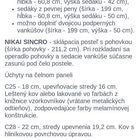
hĺbka - 60,8 cm, výška sedáku - 42 cm),
sedáky z pevnej peny (šírka - 199 cm,
hĺbka - 60,8 cm, výška sedáku - 50 cm),
možno doplniť dvojicou podperných
vankúšov (šírka - 199 cm, výška - 50 cm).
NIKAI SINCRO
- sklápacia posteľ s pohovkou
(šírka pohovky - 211,2 cm). Pri rozkladaní sa
operadlo pohovky a sedacie vankúše súčasne
zasunú pod čelo postele.
Úchyty na čelnom paneli
C25 - 18 cm, upevňovacie stredy 16 cm.
Leštený kov alebo lakované vo farbách z
knižnice vzorkovníkov (vrátane metalických
odtieňov), zodpovedajúce farby melamínovej
konštrukcie.
C28 - 22 cm, stredy upevnenia 19,2 cm. Kov s
hliníkovou povrchovou úpravou.