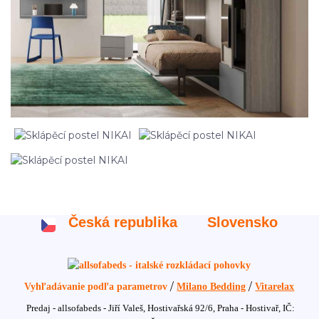
Česká republika
Slovensko
/
/
Vyhľadávanie podľa parametrov
Milano Bedding
Vitarelax
Predaj - allsofabeds - Jiří Valeš, Hostivařská 92/6, Praha - Hostivař, IČ: