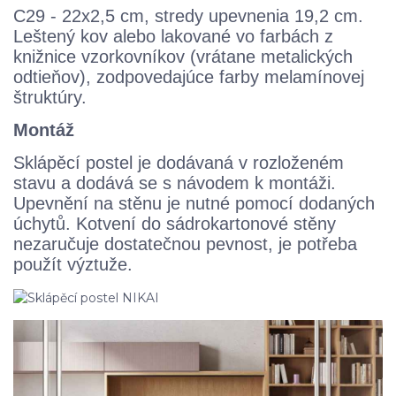
C29 - 22x2,5 cm, stredy upevnenia 19,2 cm.
Leštený kov alebo lakované vo farbách z
knižnice vzorkovníkov (vrátane metalických
odtieňov), zodpovedajúce farby melamínovej
štruktúry.
Montáž
Sklápěcí postel je dodávaná v rozloženém
stavu a dodává se s návodem k montáži.
Upevnění na stěnu je nutné pomocí dodaných
úchytů. Kotvení do sádrokartonové stěny
nezaručuje dostatečnou pevnost, je potřeba
použít výztuže.