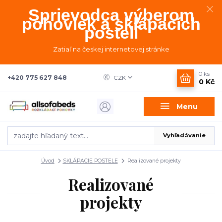
Sprievodca výberom
pohoviek a sklápacích
postelí
Zatiaľ na českej internetovej stránke
0
ks
+420 775 627 848
CZK
0 Kč
Menu
Vyhľadávanie
Úvod
SKLÁPACIE POSTELE
Realizované projekty
Realizované
projekty