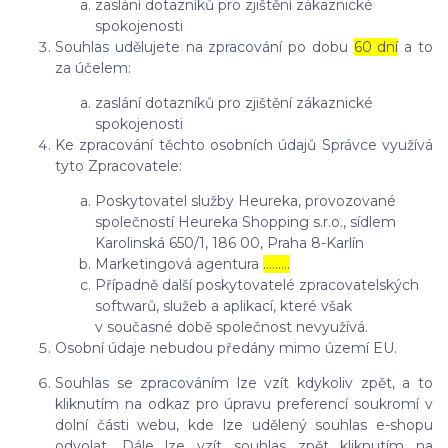
zaslání dotazníků pro zjištění zákaznické
spokojenosti
Souhlas udělujete na zpracování po dobu
60 dní
a to
za účelem:
zaslání dotazníků pro zjištění zákaznické
spokojenosti
Ke zpracování těchto osobních údajů Správce využívá
tyto Zpracovatele:
Poskytovatel služby Heureka, provozované
společností Heureka Shopping s.r.o., sídlem
Karolinská 650/1, 186 00, Praha 8-Karlín
Marketingová agentura
………
Případně další poskytovatelé zpracovatelských
softwarů, služeb a aplikací, které však
v současné době společnost nevyužívá.
Osobní údaje nebudou předány mimo území EU.
Souhlas se zpracováním lze vzít kdykoliv zpět, a to
kliknutím na odkaz pro úpravu preferencí soukromí v
dolní části webu, kde lze udělený souhlas e-shopu
odvolat. Dále lze vzít souhlas zpět kliknutím na