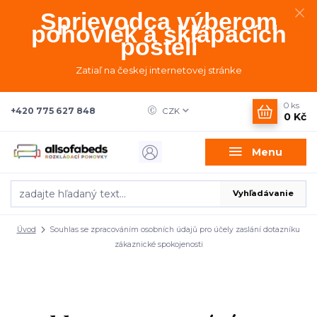
Sprievodca výberom
pohoviek a sklápacích
postelí
Zatiaľ na českej internetovej stránke
0
ks
+420 775 627 848
CZK
0 Kč
Menu
Vyhľadávanie
Úvod
Souhlas se zpracováním osobních údajů pro účely zaslání dotazníku
zákaznické spokojenosti