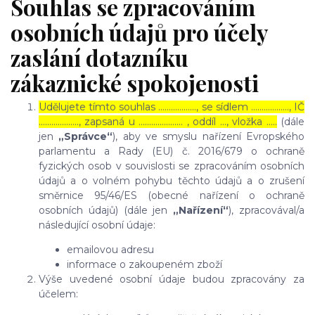
Souhlas se zpracováním
osobních údajů pro účely
zaslání dotazníku
zákaznické spokojenosti
Udělujete tímto souhlas ……………..., se sídlem ………………, IČ
………………., zapsaná u ………………… , oddíl …, vložka …..
(dále
jen
„Správce“
), aby ve smyslu nařízení Evropského
parlamentu a Rady (EU) č. 2016/679 o ochraně
fyzických osob v souvislosti se zpracováním osobních
údajů a o volném pohybu těchto údajů a o zrušení
směrnice 95/46/ES (obecné nařízení o ochraně
osobních údajů) (dále jen
„Nařízení“
), zpracovával/a
následující osobní údaje:
emailovou adresu
informace o zakoupeném zboží
Výše uvedené osobní údaje budou zpracovány za
účelem: