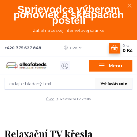
Sprievodca výberom
pohoviek a sklápacích
postelí
Zatiaľ na českej internetovej stránke
0
ks
+420 775 627 848
CZK
0 Kč
Menu
Vyhľadávanie
Úvod
Relaxační TV křesla
Relaxační TV křesla