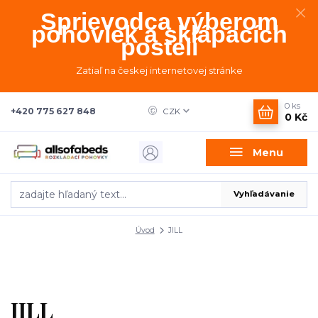
Sprievodca výberom
pohoviek a sklápacích
postelí
Zatiaľ na českej internetovej stránke
0
ks
+420 775 627 848
CZK
0 Kč
Menu
Vyhľadávanie
Úvod
JILL
JILL